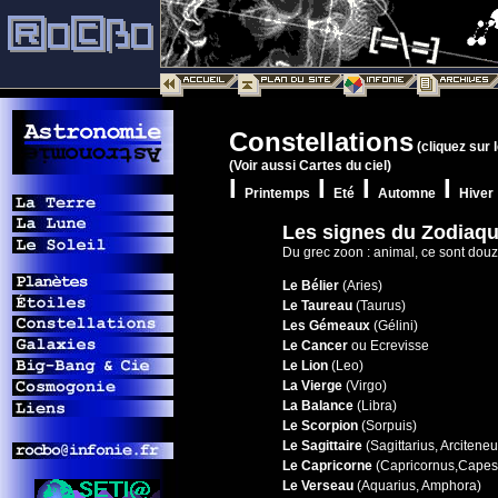
Constellations
(cliquez sur 
(Voir aussi Cartes du ciel)
I
I
I
I
Printemps
Eté
Automne
Hiver
Les signes du Zodiaq
Du grec zoon : animal, ce sont douz
Le Bélier
(Aries)
Le Taureau
(Taurus)
Les Gémeaux
(Gélini)
Le Cancer
ou Ecrevisse
Le Lion
(Leo)
La Vierge
(Virgo)
La Balance
(Libra)
Le Scorpion
(Sorpuis)
Le Sagittaire
(Sagittarius, Arciteneu
Le Capricorne
(Capricornus,Capes
Le Verseau
(Aquarius, Amphora)