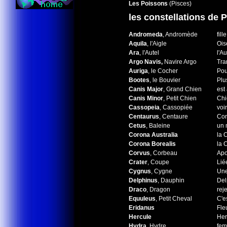
Les Poissons
(Pisces)
les constellations de 
Andromeda
, Andromède
fil
Aquila
, l'Aigle
Ois
Ara
, l'Autel
l'A
Argo Navis,
Navire Argo
Tra
Auriga
, le Cocher
Pou
Bootes
, le Bouvier
Plu
Canis Major
, Grand Chien
est
Canis Minor
, Petit Chien
Chi
Cassopeia
, Cassopiée
voi
Centaurus
, Centaure
Con
Cetus
, Baleine
un 
Corona Australia
la 
Corona Borealis
la 
Corvus
, Corbeau
Apo
Crater
, Coupe
Lié
Cygnus
, Cygne
Une
Delphinus
, Dauphin
Del
Draco
, Dragon
rej
Equuleus
, Petit Cheval
C'e
Eridanus
Fle
Hercule
Her
Hydra
, Hydre
fem