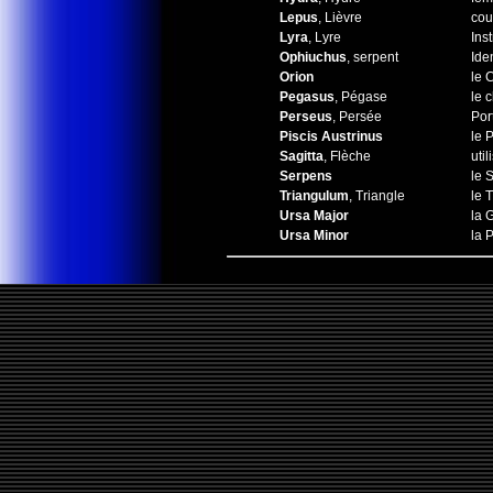
Lepus
, Lièvre
cou
Lyra
, Lyre
Ins
Ophiuchus
, serpent
Ide
Orion
le 
Pegasus
, Pégase
le c
Perseus
, Persée
Por
Piscis Austrinus
le 
Sagitta
, Flèche
uti
Serpens
le 
Triangulum
, Triangle
le 
Ursa Major
la 
Ursa Minor
la 